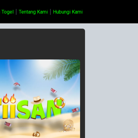
i Togel
Tentang Kami
Hubungi Kami