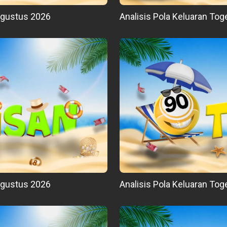
 Agustus 2026
Analisis Pola Keluaran To
 Agustus 2026
Analisis Pola Keluaran To