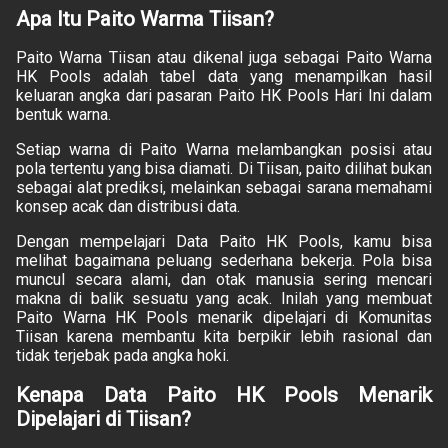
Apa Itu Paito Warma Tiisan?
Paito Warna Tiisan atau dikenal juga sebagai Paito Warna
HK Pools adalah tabel data yang menampilkan hasil
keluaran angka dari pasaran Paito HK Pools Hari Ini dalam
bentuk warna.
Setiap warna di Paito Warna melambangkan posisi atau
pola tertentu yang bisa diamati. Di Tiisan, paito dilihat bukan
sebagai alat prediksi, melainkan sebagai sarana memahami
konsep acak dan distribusi data.
Dengan mempelajari Data Paito HK Pools, kamu bisa
melihat bagaimana peluang sederhana bekerja. Pola bisa
muncul secara alami, dan otak manusia sering mencari
makna di balik sesuatu yang acak. Inilah yang membuat
Paito Warna HK Pools menarik dipelajari di Komunitas
Tiisan karena membantu kita berpikir lebih rasional dan
tidak terjebak pada angka hoki.
Kenapa Data Paito HK Pools Menarik
Dipelajari di Tiisan?