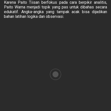
Karena Paito Tiisan berfokus pada cara berpikir analitis,
Paito Warna menjadi topik yang pas untuk dibahas secara
edukatif. Angka-angka yang tampak acak bisa dijadikan
bahan latihan logika dan observasi.