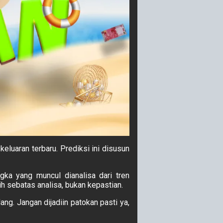
keluaran terbaru. Prediksi ini disusun
gka yang muncul dianalisa dari tren
h sebatas analisa, bukan kepastian.
lang. Jangan dijadiin patokan pasti ya,