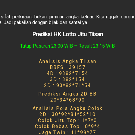
rsifat perkiraan, bukan jaminan angka keluar. Kita nggak doro
. Jadi pakailah dengan bijak dan santai ya.
Prediksi HK Lotto Jitu Tiisan
Tutup Pasaran 23.00 WIB – Result 23.15 WIB
Analisis Angka Tiisan
BBFS : 39157
4D : 9382*7154
3D : 382*154
2D : 93*82*71*54
Prediksi Angka 2D BB
20*34*68*90
Analisis Pola Angka Colok
2D : 30*92*81*52*10
Colok Jitu Top : 1*7*0
Colok Bebas Top : 0*9*4
Jaga Twin : 11*99*77