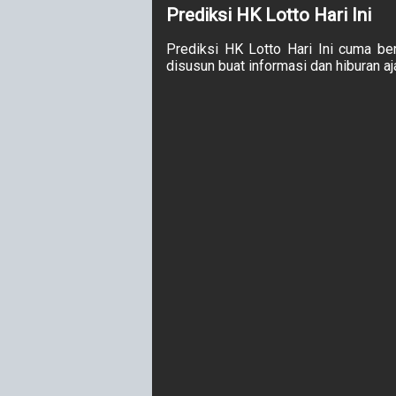
Prediksi HK Lotto Hari Ini
Prediksi HK Lotto Hari Ini cuma be
disusun buat informasi dan hiburan aja