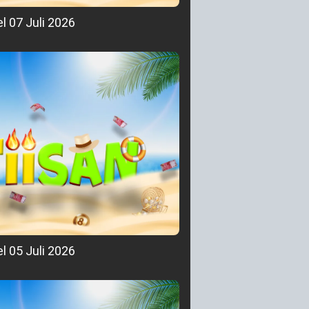
l 07 Juli 2026
l 05 Juli 2026