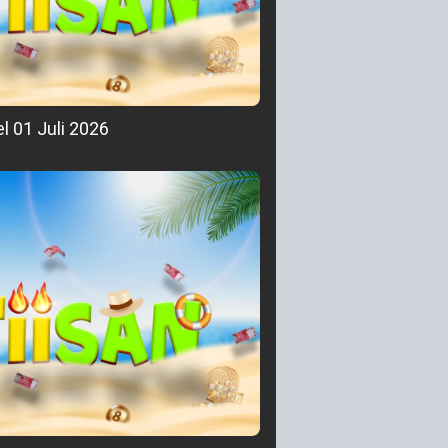
l 01 Juli 2026