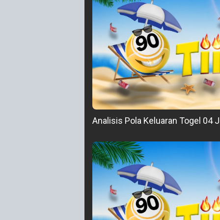
Analisis Pola Keluaran Togel 04 J