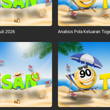
uli 2026
Analisis Pola Keluaran Toge