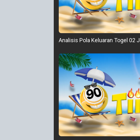
Analisis Pola Keluaran Togel 02 J