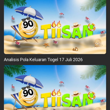
Analisis Pola Keluaran Togel 17 Juli 2026