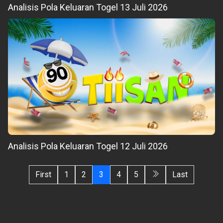
Analisis Pola Keluaran Togel 13 Juli 2026
Analisis Pola Keluaran Togel 12 Juli 2026
First
1
2
3
4
5
Last