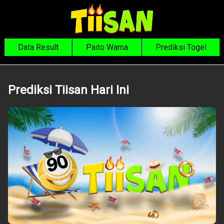
Data Result
Paito Warna
Prediksi Togel
Prediksi Tiisan Hari Ini