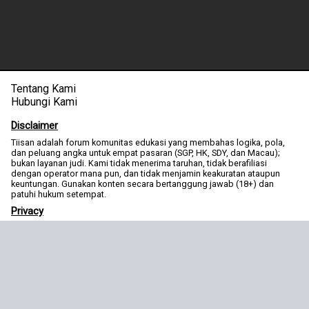
Tentang Kami
Hubungi Kami
Disclaimer
Tiisan adalah forum komunitas edukasi yang membahas logika, pola,
dan peluang angka untuk empat pasaran (SGP, HK, SDY, dan Macau);
bukan layanan judi. Kami tidak menerima taruhan, tidak berafiliasi
dengan operator mana pun, dan tidak menjamin keakuratan ataupun
keuntungan. Gunakan konten secara bertanggung jawab (18+) dan
patuhi hukum setempat.
Privacy
Kami memproses data minimal—seperti cookie, log, dan analitik—
semata untuk mengoperasikan, mengamankan, dan meningkatkan situs.
Data tidak diperjualbelikan, pembagian hanya kepada penyedia
infrastruktur seperlunya atau jika diwajibkan hukum. Anda berhak
meminta akses, perbaikan, atau penghapusan data dengan
menghubungi kami.
© Copyright 2025–2026 Tiisan