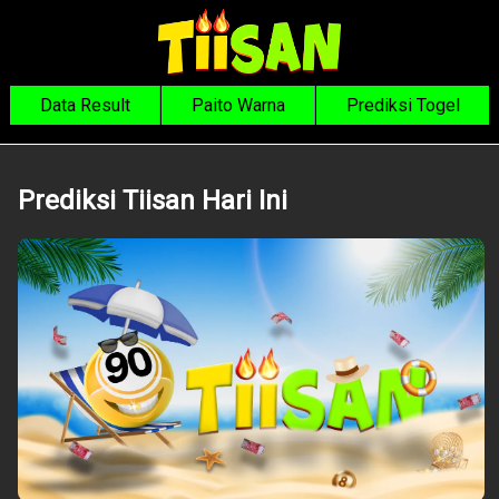
Data Result
Paito Warna
Prediksi Togel
Prediksi Tiisan Hari Ini